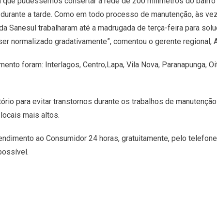
a que pudéssemos consertar a rede de 200 milímetros do bairro 
 durante a tarde. Como em todo processo de manutenção, às ve
da Sanesul trabalharam até a madrugada de terça-feira para solu
er normalizado gradativamente”, comentou o gerente regional, A
ento foram: Interlagos, Centro,Lapa, Vila Nova, Paranapunga, Oit
tório para evitar transtornos durante os trabalhos de manutençã
locais mais altos.
Atendimento ao Consumidor 24 horas, gratuitamente, pelo telefon
possível.