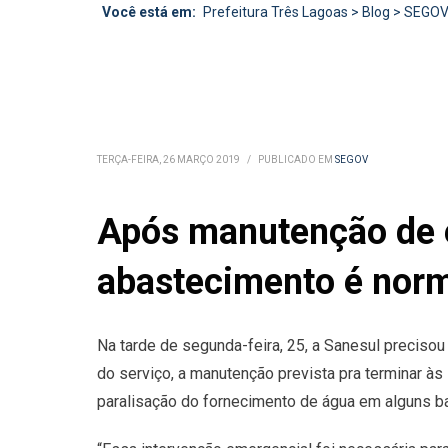
Você está em:
Prefeitura Três Lagoas
>
Blog
>
SEGO
TERÇA-FEIRA, 26 MARÇO 2019
/
PUBLICADO EM
SEGOV
Após manutenção de e
abastecimento é norm
Na tarde de segunda-feira, 25, a Sanesul precis
do serviço, a manutenção prevista pra terminar às
paralisação do fornecimento de água em alguns ba