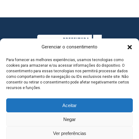
Gerenciar o consentimento
Para fornecer as melhores experiências, usamos tecnologias como
cookies para armazenar e/ou acessar informações do dispositivo. O
consentimento para essas tecnologias nos permitirá processar dados
como comportamento de navegação ou IDs exclusivos neste site. Não
consentir ou retirar o consentimento pode afetar negativamente certos
MAPA DO SITE
recursos e funções.
Aceitar
SEDE DO ADMINISTRATIVO MUNICIPAL - Avenida
Negar
Antônio Trajano, nº 30 - centro - Três Lagoas MS |
Ver preferências
Contato: 67 98139-3237