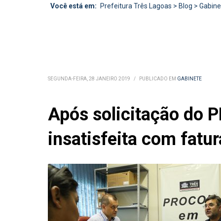
Você está em:
Prefeitura Três Lagoas
>
Blog
>
Gabine
SEGUNDA-FEIRA, 28 JANEIRO 2019
/
PUBLICADO EM
GABINETE
Após solicitação do 
insatisfeita com fatu