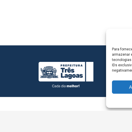
Para fornec
armazenar e
tecnologias
IDs exclusiv
negativamen
A
L - Avenida Antônio Trajano, nº 30 - centro - Três La