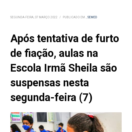
SEGUNDA-FEIRA, 07 MARÇO 2022
/
PUBLICADO EM
.
,
SEMED
Após tentativa de furto
de fiação, aulas na
Escola Irmã Sheila são
suspensas nesta
segunda-feira (7)