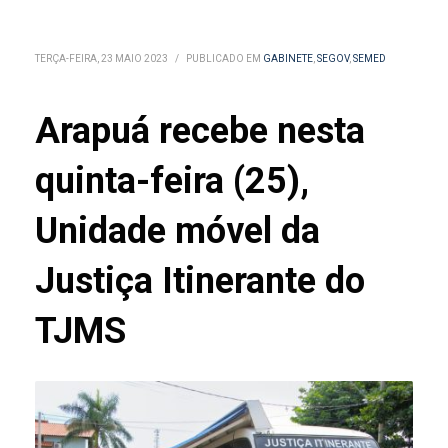
TERÇA-FEIRA, 23 MAIO 2023
/
PUBLICADO EM
GABINETE
,
SEGOV
,
SEMED
Arapuá recebe nesta
quinta-feira (25),
Unidade móvel da
Justiça Itinerante do
TJMS