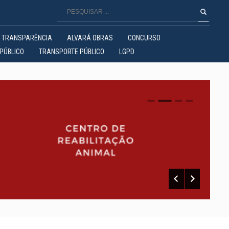
TRANSPARÊNCIA
ALVARÁ OBRAS
CONCURSO
PÚBLICO
TRANSPORTE PÚBLICO
LGPD
0
1
2
3