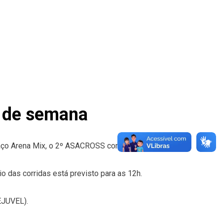
l de semana
aço Arena Mix, o 2º ASACROSS com entrada
io das corridas está previsto para as 12h.
EJUVEL).