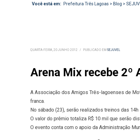
Você está em:
Prefeitura Três Lagoas
>
Blog
>
SEJUV
QUARTA-FEIRA, 20 JUNHO 2012
/
PUBLICADO EM
SEJUVEL
Arena Mix recebe 2º
A Associação dos Amigos Três-lagoenses de Mot
franca.
No sábado (23), serão realizados treinos das 14h à
O valor do prêmio totaliza R$ 10 mil que serão di
O evento conta com o apoio da Administração Muni