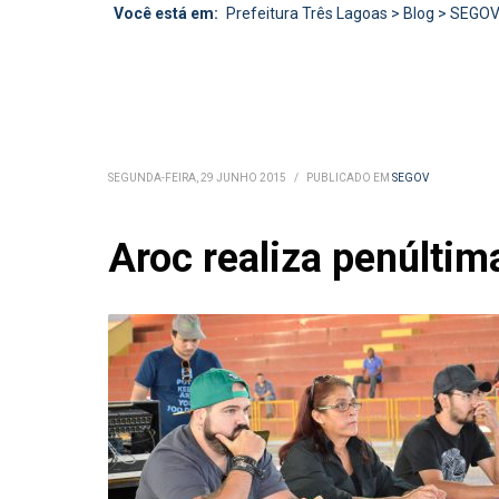
Você está em:
Prefeitura Três Lagoas
>
Blog
>
SEGO
SEGUNDA-FEIRA, 29 JUNHO 2015
/
PUBLICADO EM
SEGOV
Aroc realiza penúltim