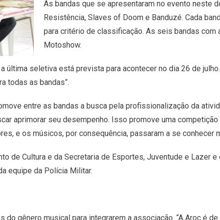
As bandas que se apresentaram no evento neste do
Resistência, Slaves of Doom e Banduzé. Cada band
para critério de classificação. As seis bandas co
Motoshow.
última seletiva está prevista para acontecer no dia 26 de julho.
ra todas as bandas”.
move entre as bandas a busca pela profissionalização da ativid
scar aprimorar seu desempenho. Isso promove uma competição sa
es, e os músicos, por consequência, passaram a se conhecer me
to de Cultura e da Secretaria de Esportes, Juventude e Lazer
da equipe da Polícia Militar.
s do gênero musical para integrarem a associação. “A Aroc é de