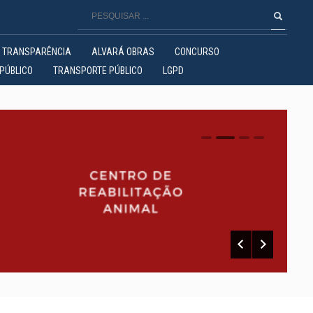
TRANSPARÊNCIA
ALVARÁ OBRAS
CONCURSO
PÚBLICO
TRANSPORTE PÚBLICO
LGPD
0
1
2
3