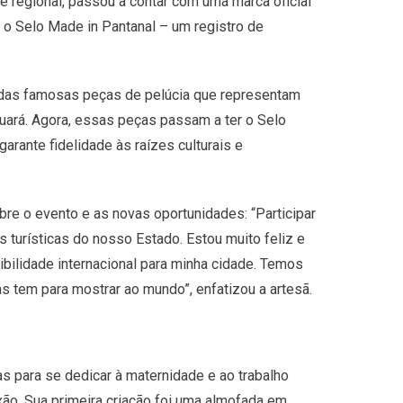
e regional, passou a contar com uma marca oficial
om o Selo Made in Pantanal – um registro de
 das famosas peças de pelúcia que representam
guará. Agora, essas peças passam a ter o Selo
garante fidelidade às raízes culturais e
bre o evento e as novas oportunidades: “Participar
turísticas do nosso Estado. Estou muito feliz e
ibilidade internacional para minha cidade. Temos
as tem para mostrar ao mundo”, enfatizou a artesã.
para se dedicar à maternidade e ao trabalho
xão. Sua primeira criação foi uma almofada em