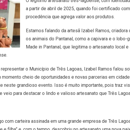
O legítimo artesanato três-lagoense, com identidad
a partir de abril de 2025, quando foi certificado c
procedência que agrega valor aos produtos.
Estamos falando da artesã Izabel Ramos, criadora
os animais do Pantanal, como a capivara e o lobo-
Made in Pantanal, que legitima o artesanato local e 
nse.
 representar o Município de Três Lagoas, Izabel Ramos falou so
m momento cheio de oportunidades e novas parcerias em cidades 
 neste grandioso evento. Isso é muito importante, pois traz vis
e veio para destacar o lindo e valioso artesanato que Três Lago
 com carteira assinada em uma grande empresa de Três Lagoas 
 e filha” e, com o tempo, descobriu no artesanato uma nova pai