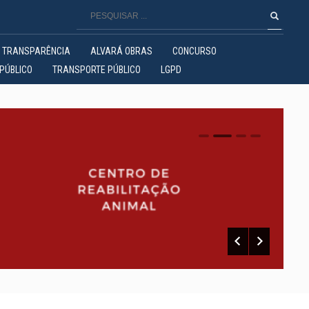
TRANSPARÊNCIA
ALVARÁ OBRAS
CONCURSO
PÚBLICO
TRANSPORTE PÚBLICO
LGPD
0
1
2
3