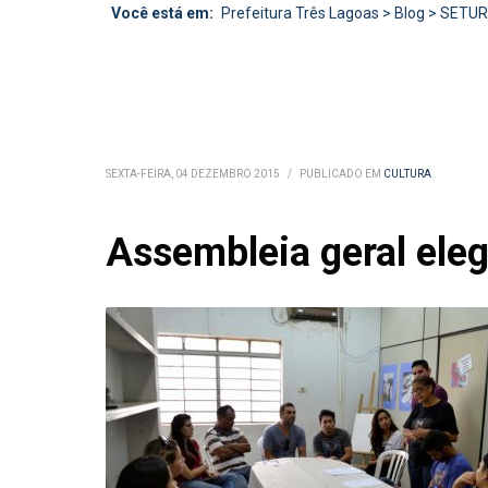
Você está em:
Prefeitura Três Lagoas
>
Blog
>
SETU
SEXTA-FEIRA, 04 DEZEMBRO 2015
/
PUBLICADO EM
CULTURA
Assembleia geral ele