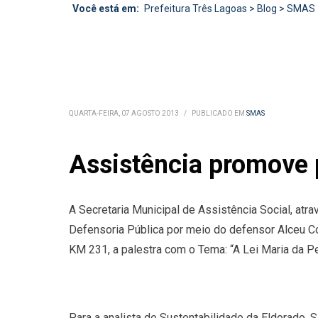
Você está em:
Prefeitura Três Lagoas
>
Blog
>
SMAS
QUARTA-FEIRA, 07 AGOSTO 2013
/
PUBLICADO EM
SMAS
Assistência promove 
A Secretaria Municipal de Assistência Social, at
Defensoria Pública por meio do defensor Alceu Con
KM 231, a palestra com o Tema: “A Lei Maria da P
Para a analista de Sustentabilidade da Eldorado,