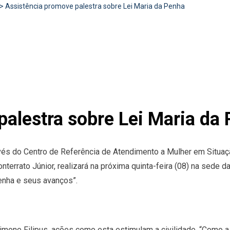
>
Assistência promove palestra sobre Lei Maria da Penha
palestra sobre Lei Maria da
ravés do Centro de Referência de Atendimento a Mulher em Situa
terrato Júnior, realizará na próxima quinta-feira (08) na sede d
enha e seus avanços”.
 Simone Filipus, ações como esta estimulam a civilidade. “Como