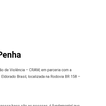
 Penha
ção de Violência – CRAM, em parceria com a
a Eldorado Brasil, localizada na Rodovia BR 158 –
 a nossa base são as pessoas, é fundamental que