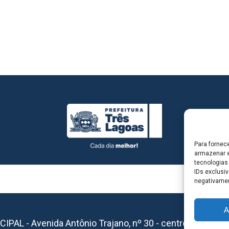
Para fornec
armazenar e
tecnologias
IDs exclusiv
negativamen
A
L - Avenida Antônio Trajano, nº 30 - centro - Três La