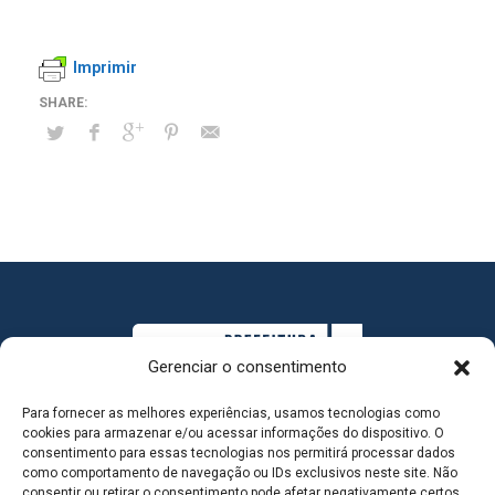
Imprimir
Gerenciar o consentimento
Para fornecer as melhores experiências, usamos tecnologias como
cookies para armazenar e/ou acessar informações do dispositivo. O
consentimento para essas tecnologias nos permitirá processar dados
como comportamento de navegação ou IDs exclusivos neste site. Não
consentir ou retirar o consentimento pode afetar negativamente certos