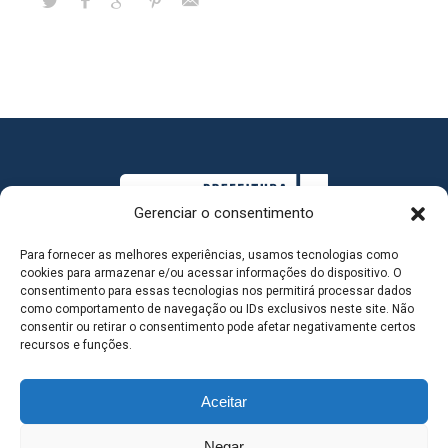
Gerenciar o consentimento
Para fornecer as melhores experiências, usamos tecnologias como
cookies para armazenar e/ou acessar informações do dispositivo. O
consentimento para essas tecnologias nos permitirá processar dados
como comportamento de navegação ou IDs exclusivos neste site. Não
consentir ou retirar o consentimento pode afetar negativamente certos
MAPA DO SITE
recursos e funções.
Aceitar
SEDE DO ADMINISTRATIVO MUNICIPAL - Avenida
Negar