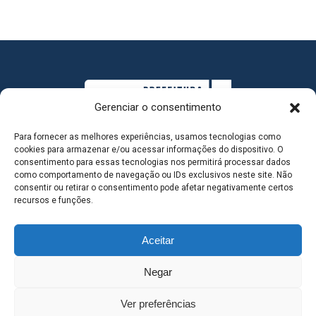
Gerenciar o consentimento
Para fornecer as melhores experiências, usamos tecnologias como
cookies para armazenar e/ou acessar informações do dispositivo. O
consentimento para essas tecnologias nos permitirá processar dados
como comportamento de navegação ou IDs exclusivos neste site. Não
consentir ou retirar o consentimento pode afetar negativamente certos
MAPA DO SITE
recursos e funções.
Aceitar
SEDE DO ADMINISTRATIVO MUNICIPAL - Avenida
Negar
Antônio Trajano, nº 30 - centro - Três Lagoas MS |
Ver preferências
Contato: 67 98139-3237