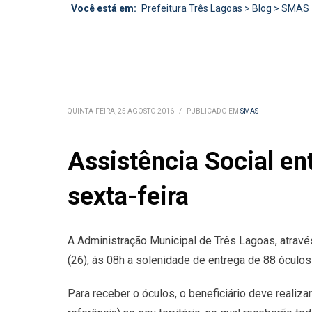
Você está em:
Prefeitura Três Lagoas
>
Blog
>
SMAS
QUINTA-FEIRA, 25 AGOSTO 2016
/
PUBLICADO EM
SMAS
Assistência Social en
sexta-feira
A Administração Municipal de Três Lagoas, através
(26), ás 08h a solenidade de entrega de 88 óculo
Para receber o óculos, o beneficiário deve reali