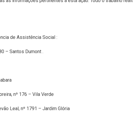
odas as informações pertinentes à esta ação. Todo o trabalho rea
cia de Assistência Social :
80 – Santos Dumont .
nabara
rcia Moreira, nº 176 – Vila Verde
nio Estevão Leal, nº 1791 – Jardim Glória