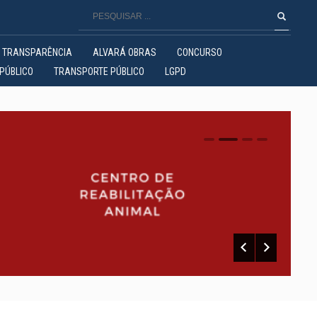
TRANSPARÊNCIA
ALVARÁ OBRAS
CONCURSO
PÚBLICO
TRANSPORTE PÚBLICO
LGPD
0
1
2
3