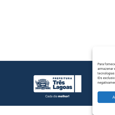
Para fornec
armazenar e
tecnologias
IDs exclusiv
negativamen
A