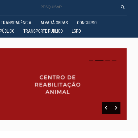
TRANSPARÊNCIA
ALVARÁ OBRAS
CONCURSO
PÚBLICO
TRANSPORTE PÚBLICO
LGPD
0
1
2
3