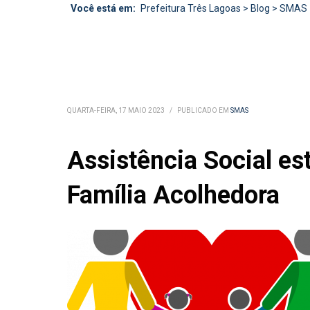
Você está em:
Prefeitura Três Lagoas
>
Blog
>
SMAS
QUARTA-FEIRA, 17 MAIO 2023
/
PUBLICADO EM
SMAS
Assistência Social es
Família Acolhedora