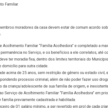
o Familiar.
 membros moradores da casa devem estar de comum acordo sobre
.
e Acolhimento Familiar “Família Acolhedora” e completado a mai
 permanência no Serviço, e os benefícios a ele correlatos, até c
eve ter moradia fixa, dentro dos limites territoriais do Municípi
domicílio para outra cidade.
 acima de 25 anos, sem restrição de gênero ou estado civil, e
ondendo processo criminal, além de não poder fazer uso drogas
da criança/adolescente de sua família de origem, e inexistent
 Serviço de Acolhimento Familiar “Família Acolhedora” em prior
 família previamente cadastrada e habilitada.
nceiro de 01 salário mínimo, a ser revertido em prol de cada cri