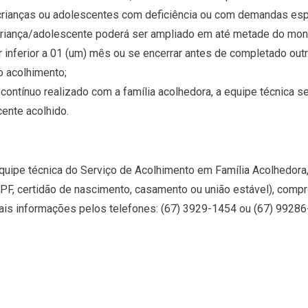
 crianças ou adolescentes com deficiência ou com demandas es
 criança/adolescente poderá ser ampliado em até metade do mon
 inferior a 01 (um) mês ou se encerrar antes de completado outr
o acolhimento;
ínuo realizado com a família acolhedora, a equipe técnica se c
cente acolhido.
uipe técnica do Serviço de Acolhimento em Família Acolhedora,
F, certidão de nascimento, casamento ou união estável), compr
Mais informações pelos telefones: (67) 3929-1454 ou (67) 99286