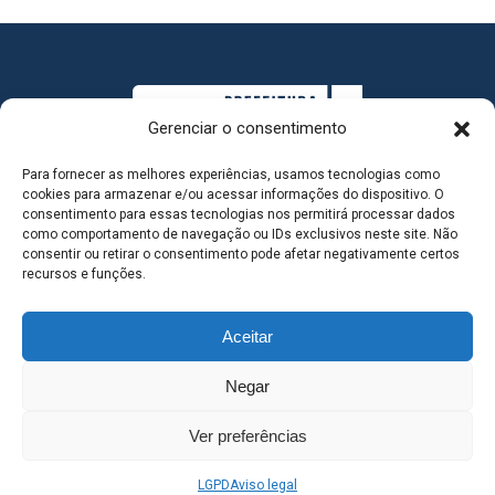
Gerenciar o consentimento
Para fornecer as melhores experiências, usamos tecnologias como
cookies para armazenar e/ou acessar informações do dispositivo. O
consentimento para essas tecnologias nos permitirá processar dados
como comportamento de navegação ou IDs exclusivos neste site. Não
consentir ou retirar o consentimento pode afetar negativamente certos
MAPA DO SITE
recursos e funções.
Aceitar
SEDE DO ADMINISTRATIVO MUNICIPAL - Avenida
Negar
Antônio Trajano, nº 30 - centro - Três Lagoas MS |
Ver preferências
Contato: 67 98139-3237
LGPD
Aviso legal