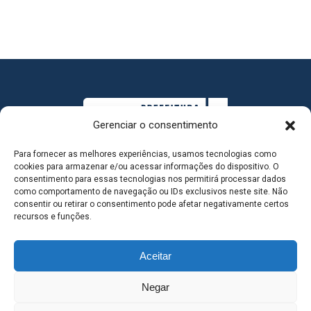
Gerenciar o consentimento
Para fornecer as melhores experiências, usamos tecnologias como
cookies para armazenar e/ou acessar informações do dispositivo. O
consentimento para essas tecnologias nos permitirá processar dados
como comportamento de navegação ou IDs exclusivos neste site. Não
consentir ou retirar o consentimento pode afetar negativamente certos
MAPA DO SITE
recursos e funções.
Aceitar
SEDE DO ADMINISTRATIVO MUNICIPAL - Avenida
Negar
Antônio Trajano, nº 30 - centro - Três Lagoas MS |