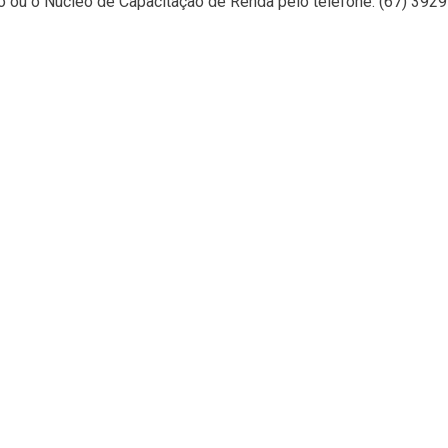
o ou o Núcleo de Capacitação de Renda pelo telefone: (67) 392