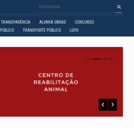
TRANSPARÊNCIA
ALVARÁ OBRAS
CONCURSO
PÚBLICO
TRANSPORTE PÚBLICO
LGPD
0
1
2
3