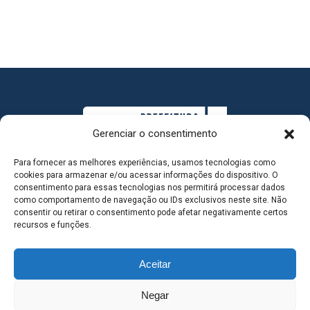
Gerenciar o consentimento
Para fornecer as melhores experiências, usamos tecnologias como
cookies para armazenar e/ou acessar informações do dispositivo. O
consentimento para essas tecnologias nos permitirá processar dados
como comportamento de navegação ou IDs exclusivos neste site. Não
consentir ou retirar o consentimento pode afetar negativamente certos
MAPA DO SITE
recursos e funções.
Aceitar
SEDE DO ADMINISTRATIVO MUNICIPAL - Avenida
Negar