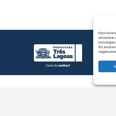
Para fornec
armazenar e
tecnologias
IDs exclusiv
negativamen
A
L - Avenida Antônio Trajano, nº 30 - centro - Três La