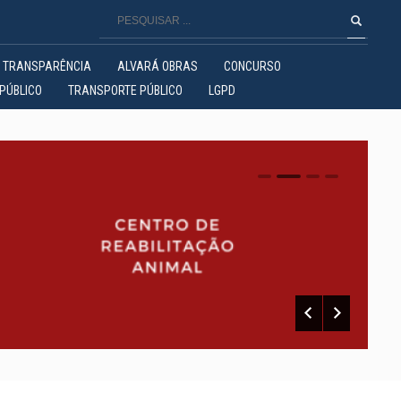
TRANSPARÊNCIA
ALVARÁ OBRAS
CONCURSO
PÚBLICO
TRANSPORTE PÚBLICO
LGPD
0
1
2
3