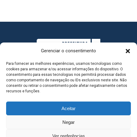
Gerenciar o consentimento
Para fornecer as melhores experiências, usamos tecnologias como
cookies para armazenar e/ou acessar informações do dispositivo. O
consentimento para essas tecnologias nos permitirá processar dados
como comportamento de navegação ou IDs exclusivos neste site. Não
consentir ou retirar o consentimento pode afetar negativamente certos
MAPA DO SITE
recursos e funções.
Aceitar
SEDE DO ADMINISTRATIVO MUNICIPAL - Avenida
Negar
Antônio Trajano, nº 30 - centro - Três Lagoas MS |
Ver preferências