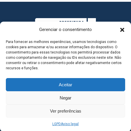
Gerenciar o consentimento
Para fornecer as melhores experiências, usamos tecnologias como
cookies para armazenar e/ou acessar informações do dispositivo. O
consentimento para essas tecnologias nos permitirá processar dados
como comportamento de navegação ou IDs exclusivos neste site. Não
consentir ou retirar o consentimento pode afetar negativamente certos
MAPA DO SITE
recursos e funções.
Aceitar
SEDE DO ADMINISTRATIVO MUNICIPAL - Avenida
Negar
Antônio Trajano, nº 30 - centro - Três Lagoas MS |
Ver preferências
Contato: 67 98139-3237
LGPD
Aviso legal