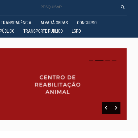
TRANSPARÊNCIA
ALVARÁ OBRAS
CONCURSO
PÚBLICO
TRANSPORTE PÚBLICO
LGPD
0
1
2
3