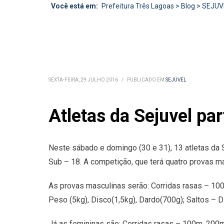
Você está em:
Prefeitura Três Lagoas
>
Blog
>
SEJUV
SEXTA-FEIRA, 29 JULHO 2016
/
PUBLICADO EM
SEJUVEL
Atletas da Sejuvel p
Neste sábado e domingo (30 e 31), 13 atletas da 
Sub – 18. A competição, que terá quatro provas m
As provas masculinas serão: Corridas rasas – 1
Peso (5kg), Disco(1,5kg), Dardo(700g); Saltos – Di
Já as femininas são: Corridas rasas – 100m, 20