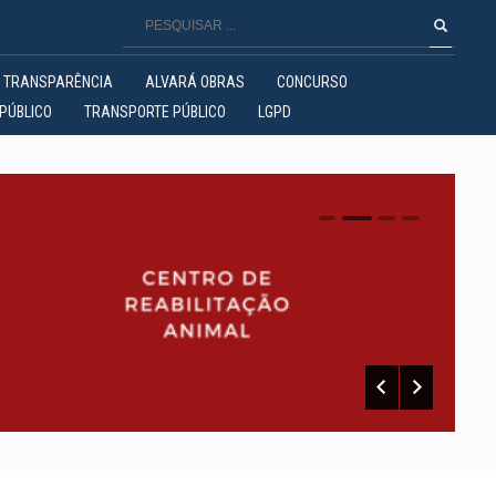
TRANSPARÊNCIA
ALVARÁ OBRAS
CONCURSO
PÚBLICO
TRANSPORTE PÚBLICO
LGPD
0
1
2
3