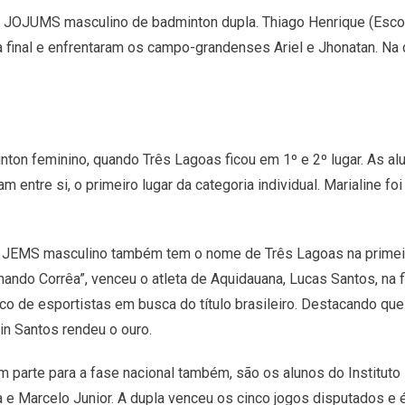
 JOJUMS masculino de badminton dupla. Thiago Henrique (Escol
à final e enfrentaram os campo-grandenses Ariel e Jhonatan. Na
ton feminino, quando Três Lagoas ficou em 1º e 2º lugar. As alu
m entre si, o primeiro lugar da categoria individual. Marialine 
JEMS masculino também tem o nome de Três Lagoas na primeir
nando Corrêa”, venceu o atleta de Aquidauana, Lucas Santos, na f
co de esportistas em busca do título brasileiro. Destacando que
in Santos rendeu o ouro.
 parte para a fase nacional também, são os alunos do Instituto
 e Marcelo Junior. A dupla venceu os cinco jogos disputados 