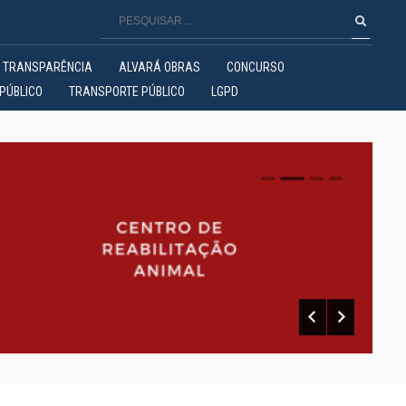
TRANSPARÊNCIA
ALVARÁ OBRAS
CONCURSO
PÚBLICO
TRANSPORTE PÚBLICO
LGPD
0
1
2
3