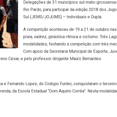
Delegações de 31 municípios sul-mato-grossenses
Rio Pardo, para participar da edição 2018 dos Jo
Sul (JEMS/JOJUMS) – Individuais e Dupla.
A competição aconteceu de 19 a 21 de outubro nas
praia, xadrez, ginástica rítmica e ciclismo. Três La
modalidades, fechando a competição com três meda
Com apoio da Secretaria Municipal de Esporte, Juv
reno César, e pelo professor dirigente Mauro Bernardes.
e Fernando Lopez, do Colégio Funlec, conquistaram o terceiro 
Brenda, da Escola Estadual “Dom Aquino Corrêa”. Nesta modalid