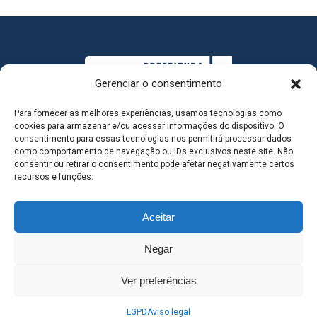
Gerenciar o consentimento
Para fornecer as melhores experiências, usamos tecnologias como
cookies para armazenar e/ou acessar informações do dispositivo. O
consentimento para essas tecnologias nos permitirá processar dados
como comportamento de navegação ou IDs exclusivos neste site. Não
consentir ou retirar o consentimento pode afetar negativamente certos
MAPA DO SITE
recursos e funções.
Aceitar
SEDE DO ADMINISTRATIVO MUNICIPAL - Avenida
Negar
Antônio Trajano, nº 30 - centro - Três Lagoas MS |
Ver preferências
Contato: 67 98139-3237
LGPD
Aviso legal