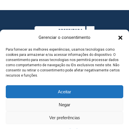
Gerenciar o consentimento
Para fornecer as melhores experiências, usamos tecnologias como
cookies para armazenar e/ou acessar informações do dispositivo. O
consentimento para essas tecnologias nos permitirá processar dados
como comportamento de navegação ou IDs exclusivos neste site. Não
consentir ou retirar o consentimento pode afetar negativamente certos
MAPA DO SITE
recursos e funções.
Aceitar
SEDE DO ADMINISTRATIVO MUNICIPAL - Avenida
Negar
Antônio Trajano, nº 30 - centro - Três Lagoas MS |
Ver preferências
Contato: 67 98139-3237