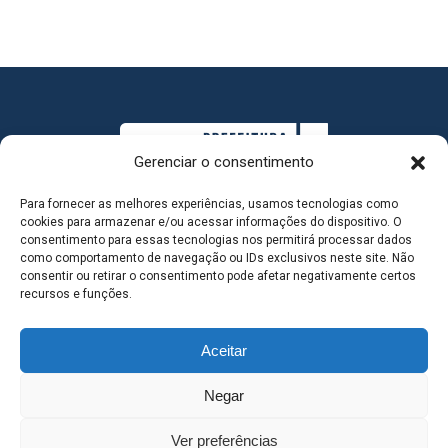
Gerenciar o consentimento
Para fornecer as melhores experiências, usamos tecnologias como
cookies para armazenar e/ou acessar informações do dispositivo. O
consentimento para essas tecnologias nos permitirá processar dados
como comportamento de navegação ou IDs exclusivos neste site. Não
consentir ou retirar o consentimento pode afetar negativamente certos
MAPA DO SITE
recursos e funções.
Aceitar
SEDE DO ADMINISTRATIVO MUNICIPAL - Avenida
Negar
Antônio Trajano, nº 30 - centro - Três Lagoas MS |
Ver preferências