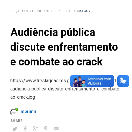
TERÇA-FEIRA, 21 JUNHO 2011
/
PUBLICADO EM
SEGOV
Audiência pública
discute enfrentamento
e combate ao crack
https://www.treslagoas.ms.gov.br/public/noticias/14748-
audiencia-publica-discute-enfrentamento-e-combate-
ao-crack.jpg
Imprimir