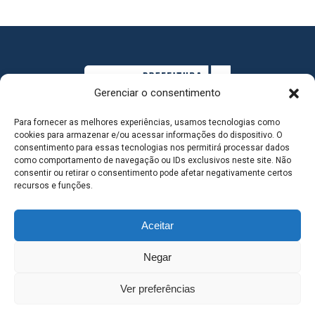
Gerenciar o consentimento
Para fornecer as melhores experiências, usamos tecnologias como
cookies para armazenar e/ou acessar informações do dispositivo. O
consentimento para essas tecnologias nos permitirá processar dados
como comportamento de navegação ou IDs exclusivos neste site. Não
consentir ou retirar o consentimento pode afetar negativamente certos
MAPA DO SITE
recursos e funções.
Aceitar
SEDE DO ADMINISTRATIVO MUNICIPAL - Avenida
Negar
Antônio Trajano, nº 30 - centro - Três Lagoas MS |
Ver preferências
Contato: 67 98139-3237