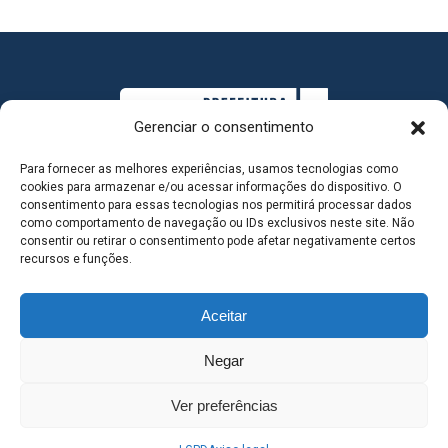
Gerenciar o consentimento
Para fornecer as melhores experiências, usamos tecnologias como
cookies para armazenar e/ou acessar informações do dispositivo. O
consentimento para essas tecnologias nos permitirá processar dados
como comportamento de navegação ou IDs exclusivos neste site. Não
consentir ou retirar o consentimento pode afetar negativamente certos
MAPA DO SITE
recursos e funções.
Aceitar
SEDE DO ADMINISTRATIVO MUNICIPAL - Avenida
Negar
Antônio Trajano, nº 30 - centro - Três Lagoas MS |
Ver preferências
Contato: 67 98139-3237