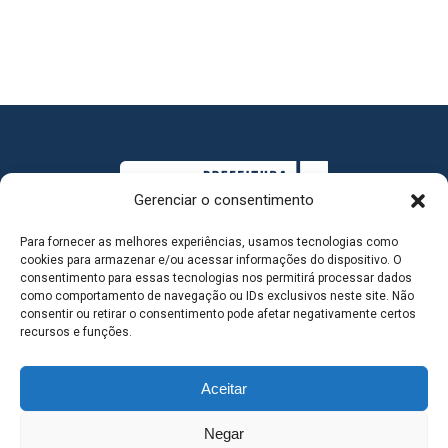
Gerenciar o consentimento
Para fornecer as melhores experiências, usamos tecnologias como
cookies para armazenar e/ou acessar informações do dispositivo. O
consentimento para essas tecnologias nos permitirá processar dados
como comportamento de navegação ou IDs exclusivos neste site. Não
consentir ou retirar o consentimento pode afetar negativamente certos
MAPA DO SITE
recursos e funções.
Aceitar
SEDE DO ADMINISTRATIVO MUNICIPAL - Avenida
Negar