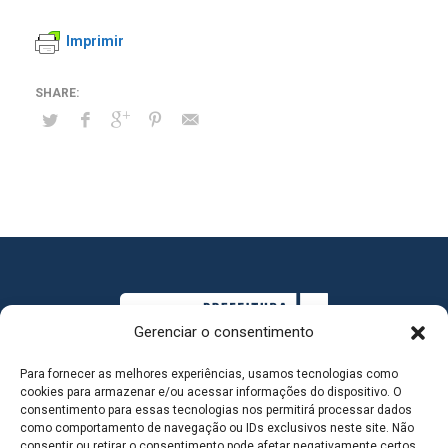
Imprimir
Gerenciar o consentimento
Para fornecer as melhores experiências, usamos tecnologias como
cookies para armazenar e/ou acessar informações do dispositivo. O
consentimento para essas tecnologias nos permitirá processar dados
como comportamento de navegação ou IDs exclusivos neste site. Não
consentir ou retirar o consentimento pode afetar negativamente certos