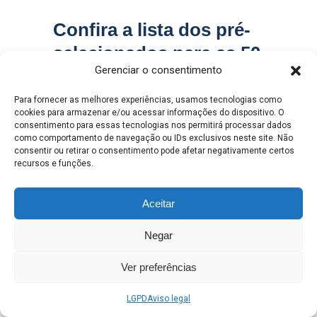
Confira a lista dos pré-
selecionados para as 50
Gerenciar o consentimento
casas habitacionais do
Jardins Violetas III
Para fornecer as melhores experiências, usamos tecnologias como
cookies para armazenar e/ou acessar informações do dispositivo. O
consentimento para essas tecnologias nos permitirá processar dados
Moacyr Rogério de Oliveira
como comportamento de navegação ou IDs exclusivos neste site. Não
0
Junior
consentir ou retirar o consentimento pode afetar negativamente certos
QUINTA-FEIRA, 06 NOVEMBRO 2025
/
PUBLICADO EM
recursos e funções.
GABINETE
,
HABITAÇÃO
,
SEGOV
Aceitar
Negar
Ver preferências
LGPD
Aviso legal