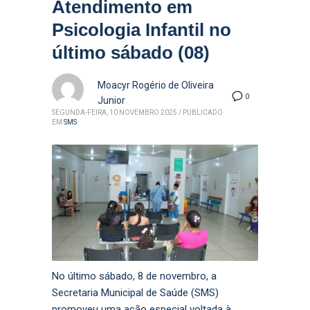
Atendimento em
Psicologia Infantil no
último sábado (08)
Moacyr Rogério de Oliveira
0
Junior
SEGUNDA-FEIRA, 10 NOVEMBRO 2025
/
PUBLICADO
EM
SMS
No último sábado, 8 de novembro, a
Secretaria Municipal de Saúde (SMS)
promoveu uma ação especial voltada à