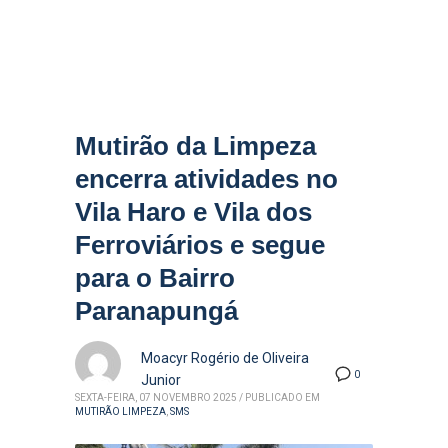
Mutirão da Limpeza
encerra atividades no
Vila Haro e Vila dos
Ferroviários e segue
para o Bairro
Paranapungá
Moacyr Rogério de Oliveira
0
Junior
SEXTA-FEIRA, 07 NOVEMBRO 2025
/
PUBLICADO EM
MUTIRÃO LIMPEZA
,
SMS