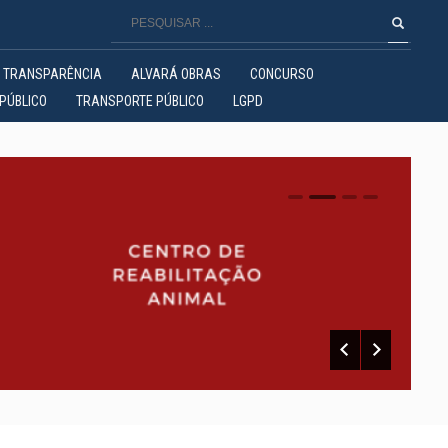
TRANSPARÊNCIA
ALVARÁ OBRAS
CONCURSO
PÚBLICO
TRANSPORTE PÚBLICO
LGPD
0
1
2
3