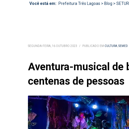
Você está em:
Prefeitura Três Lagoas
>
Blog
>
SETU
SEGUNDA-FEIRA, 16 OUTUBRO 2023
/
PUBLICADO EM
CULTURA
,
SEMED
Aventura-musical de b
centenas de pessoas