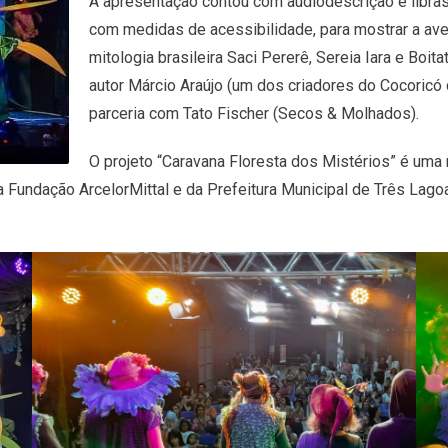
A apresentação contou com audiodescrição e libra
com medidas de acessibilidade, para mostrar a ave
mitologia brasileira Saci Pererê, Sereia Iara e Boita
autor Márcio Araújo (um dos criadores do Cocoricó 
parceria com Tato Fischer (Secos & Molhados).
O projeto “Caravana Floresta dos Mistérios” é uma r
 Fundação ArcelorMittal e da Prefeitura Municipal de Três Lagoa