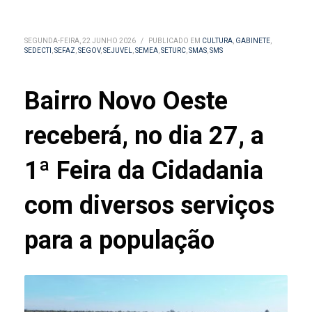
SEGUNDA-FEIRA, 22 JUNHO 2026
/
PUBLICADO EM
CULTURA
,
GABINETE
,
SEDECTI
,
SEFAZ
,
SEGOV
,
SEJUVEL
,
SEMEA
,
SETURC
,
SMAS
,
SMS
Bairro Novo Oeste
receberá, no dia 27, a
1ª Feira da Cidadania
com diversos serviços
para a população