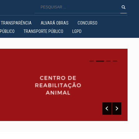
TRANSPARÊNCIA
ALVARÁ OBRAS
CONCURSO
PÚBLICO
TRANSPORTE PÚBLICO
LGPD
0
1
2
3