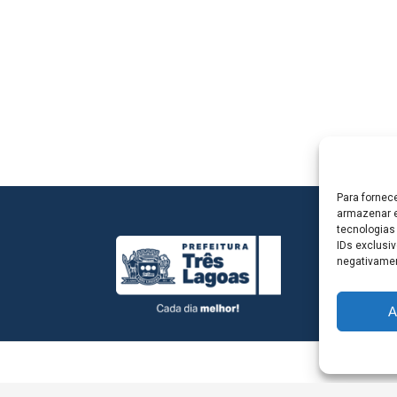
Para fornec
armazenar e
tecnologias
IDs exclusiv
negativamen
A