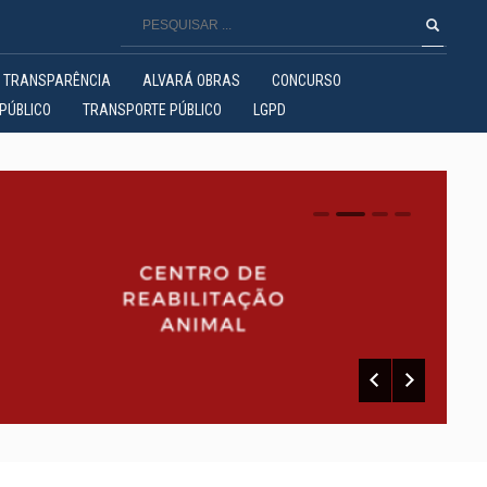
TRANSPARÊNCIA
ALVARÁ OBRAS
CONCURSO
PÚBLICO
TRANSPORTE PÚBLICO
LGPD
0
1
2
3