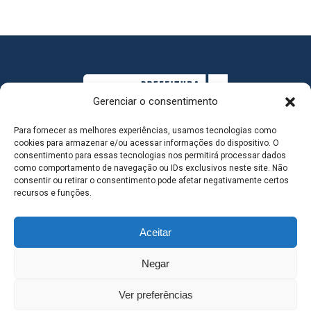
Gerenciar o consentimento
Para fornecer as melhores experiências, usamos tecnologias como
cookies para armazenar e/ou acessar informações do dispositivo. O
consentimento para essas tecnologias nos permitirá processar dados
como comportamento de navegação ou IDs exclusivos neste site. Não
consentir ou retirar o consentimento pode afetar negativamente certos
MAPA DO SITE
recursos e funções.
Aceitar
SEDE DO ADMINISTRATIVO MUNICIPAL - Avenida
Negar
Antônio Trajano, nº 30 - centro - Três Lagoas MS |
Ver preferências
Contato: 67 98139-3237