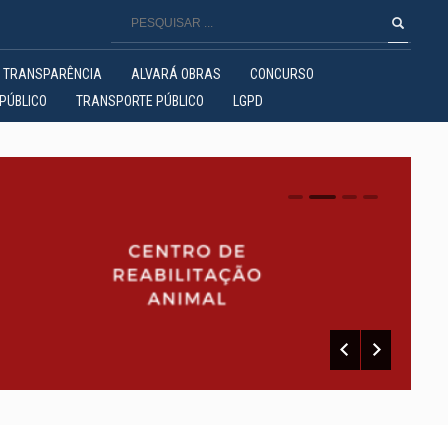
TRANSPARÊNCIA
ALVARÁ OBRAS
CONCURSO
PÚBLICO
TRANSPORTE PÚBLICO
LGPD
0
1
2
3