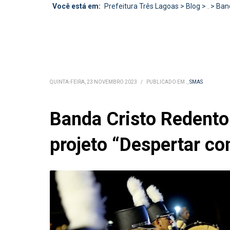
Você está em:
Prefeitura Três Lagoas
>
Blog
>
.
>
Band
QUINTA-FEIRA, 23 NOVEMBRO 2023
/
PUBLICADO EM
.
,
SMAS
Banda Cristo Redentor
projeto “Despertar c