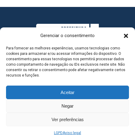
Gerenciar o consentimento
Para fornecer as melhores experiências, usamos tecnologias como
cookies para armazenar e/ou acessar informações do dispositivo. O
consentimento para essas tecnologias nos permitirá processar dados
como comportamento de navegação ou IDs exclusivos neste site. Não
consentir ou retirar o consentimento pode afetar negativamente certos
MAPA DO SITE
recursos e funções.
Aceitar
SEDE DO ADMINISTRATIVO MUNICIPAL - Avenida
Negar
Antônio Trajano, nº 30 - centro - Três Lagoas MS |
Ver preferências
Contato: 67 98139-3237
LGPD
Aviso legal