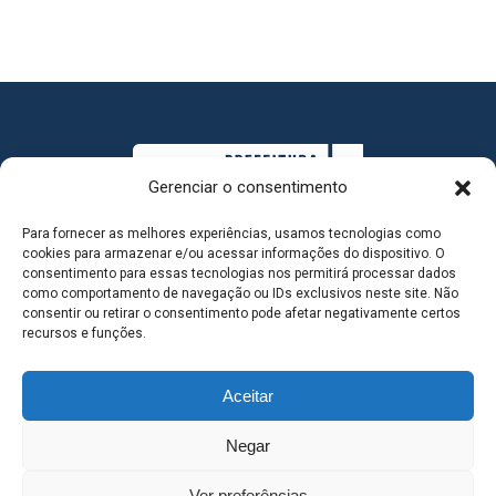
Gerenciar o consentimento
Para fornecer as melhores experiências, usamos tecnologias como
cookies para armazenar e/ou acessar informações do dispositivo. O
consentimento para essas tecnologias nos permitirá processar dados
como comportamento de navegação ou IDs exclusivos neste site. Não
consentir ou retirar o consentimento pode afetar negativamente certos
MAPA DO SITE
recursos e funções.
Aceitar
SEDE DO ADMINISTRATIVO MUNICIPAL - Avenida
Negar
Antônio Trajano, nº 30 - centro - Três Lagoas MS |
Ver preferências