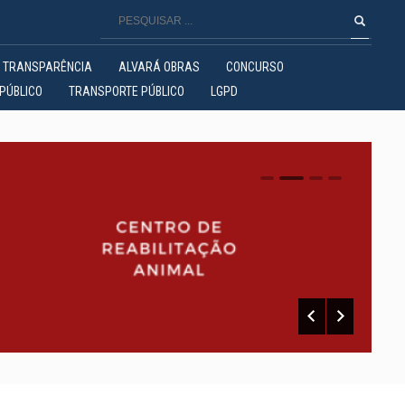
TRANSPARÊNCIA
ALVARÁ OBRAS
CONCURSO
PÚBLICO
TRANSPORTE PÚBLICO
LGPD
0
1
2
3