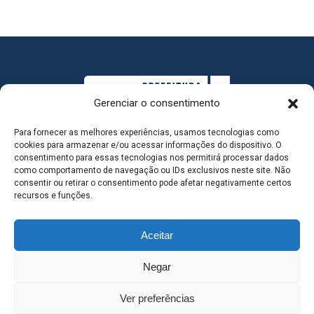
Gerenciar o consentimento
Para fornecer as melhores experiências, usamos tecnologias como
cookies para armazenar e/ou acessar informações do dispositivo. O
consentimento para essas tecnologias nos permitirá processar dados
como comportamento de navegação ou IDs exclusivos neste site. Não
consentir ou retirar o consentimento pode afetar negativamente certos
MAPA DO SITE
recursos e funções.
Aceitar
SEDE DO ADMINISTRATIVO MUNICIPAL - Avenida
Negar
Antônio Trajano, nº 30 - centro - Três Lagoas MS |
Ver preferências
Contato: 67 98139-3237