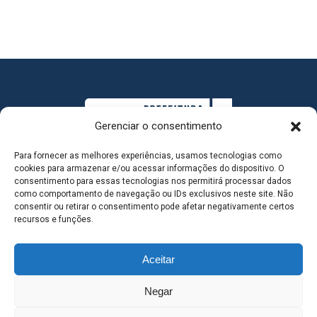
Gerenciar o consentimento
Para fornecer as melhores experiências, usamos tecnologias como
cookies para armazenar e/ou acessar informações do dispositivo. O
consentimento para essas tecnologias nos permitirá processar dados
como comportamento de navegação ou IDs exclusivos neste site. Não
consentir ou retirar o consentimento pode afetar negativamente certos
MAPA DO SITE
recursos e funções.
Aceitar
SEDE DO ADMINISTRATIVO MUNICIPAL - Avenida
Negar
Antônio Trajano, nº 30 - centro - Três Lagoas MS |