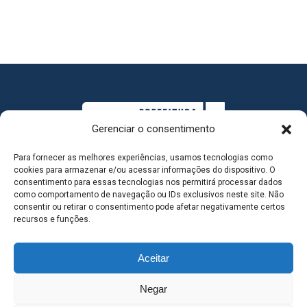
Gerenciar o consentimento
Para fornecer as melhores experiências, usamos tecnologias como
cookies para armazenar e/ou acessar informações do dispositivo. O
consentimento para essas tecnologias nos permitirá processar dados
como comportamento de navegação ou IDs exclusivos neste site. Não
consentir ou retirar o consentimento pode afetar negativamente certos
MAPA DO SITE
recursos e funções.
Aceitar
SEDE DO ADMINISTRATIVO MUNICIPAL - Avenida
Negar