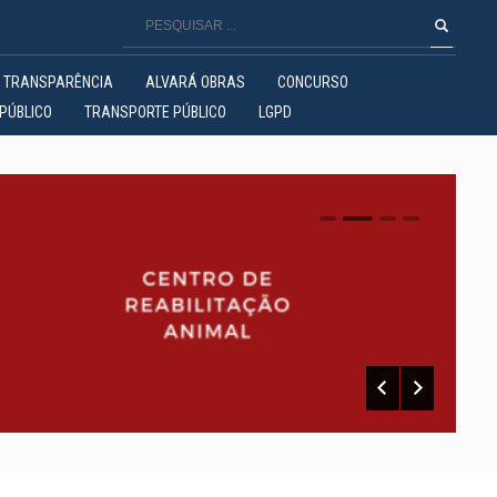
TRANSPARÊNCIA
ALVARÁ OBRAS
CONCURSO
PÚBLICO
TRANSPORTE PÚBLICO
LGPD
0
1
2
3