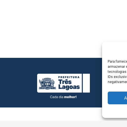
Para fornec
armazenar e
tecnologias
IDs exclusiv
negativamen
A