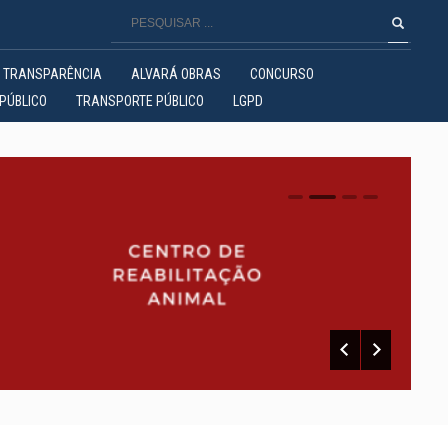
TRANSPARÊNCIA
ALVARÁ OBRAS
CONCURSO
PÚBLICO
TRANSPORTE PÚBLICO
LGPD
0
1
2
3