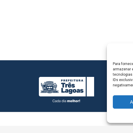
Para fornec
armazenar e
tecnologias
IDs exclusiv
negativamen
A