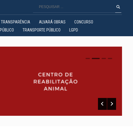
TRANSPARÊNCIA
ALVARÁ OBRAS
CONCURSO
PÚBLICO
TRANSPORTE PÚBLICO
LGPD
0
1
2
3